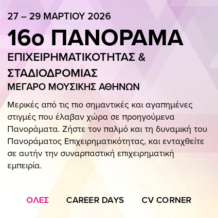
GALLERY
27 – 29 ΜΑΡΤΙΟΥ 2026
16ο ΠΑΝΟΡΑΜΑ
ΠΑΝΟΡΑΜΑ APP
ΓΙΑ ΕΠΙΧΕΙΡΗΣΕΙΣ
ΕΠΙΧΕΙΡΗΜΑΤΙΚΟΤΗΤΑΣ &
ΣΥΜΜΕΤΟΧΗ ΕΠΙΧΕΙΡΗΣΗΣ
Η ΟΜΑΔΑ
ΠΑΚΕΤΑ ΣΥΜΜΕΤΟΧΗΣ
ΣΤΑΔΙΟΔΡΟΜΙΑΣ
ΜΕΓΑΡΟ ΜΟΥΣΙΚΗΣ ΑΘΗΝΩΝ
27 – 29 ΜΑΡΤΙΟΥ 2026
16ο ΠΑΝΟΡΑΜΑ
Μερικές από τις πιο σημαντικές και αγαπημένες
στιγμές που έλαβαν χώρα σε προηγούμενα
ΕΠΙΧΕΙΡΗΜΑΤΙΚΟΤΗΤΑΣ & ΣΤΑΔΙ
Πανοράματα. Ζήστε τον παλμό και τη δυναμική του
Πανοράματος Επιχειρηματικότητας, και ενταχθείτε
ΜΕΓΑΡΟ ΜΟΥΣΙΚΗΣ ΑΘΗΝΩΝ
σε αυτήν την συναρπαστική επιχειρηματική
ΠΑΡ 13:00 – 20:15 / ΣΑΒ 11:30 – 19:00 / ΚΥΡ 11:30 – 20:00
εμπειρία.
OΜΙΛΗΤΕΣ
ΠΡΟΓΡΑΜΜΑ
ΕΙΣΙΤΗΡΙΑ
ΟΛΕΣ
CAREER DAYS
CV CORNER