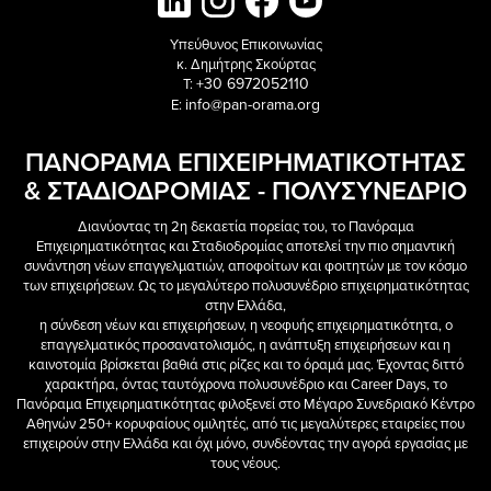
Υπεύθυνος Επικοινωνίας
κ. Δημήτρης Σκούρτας
+30 6972052110
T:
info@pan-orama.org
E:
ΠΑΝΟΡΑΜΑ ΕΠΙΧΕΙΡΗΜΑΤΙΚΟΤΗΤΑΣ
& ΣΤΑΔΙΟΔΡΟΜΙΑΣ - ΠΟΛΥΣΥΝΕΔΡΙΟ
Διανύοντας τη 2η δεκαετία πορείας του, το Πανόραμα
Επιχειρηματικότητας και Σταδιοδρομίας αποτελεί την πιο σημαντική
συνάντηση νέων επαγγελματιών, αποφοίτων και φοιτητών με τον κόσμο
των επιχειρήσεων. Ως το μεγαλύτερο πολυσυνέδριο επιχειρηματικότητας
στην Ελλάδα,
η σύνδεση νέων και επιχειρήσεων, η νεοφυής επιχειρηματικότητα, ο
επαγγελματικός προσανατολισμός, η ανάπτυξη επιχειρήσεων και η
καινοτομία βρίσκεται βαθιά στις ρίζες και το όραμά μας. Έχοντας διττό
χαρακτήρα, όντας ταυτόχρονα πολυσυνέδριο και Career Days, το
Πανόραμα Επιχειρηματικότητας φιλοξενεί στο Μέγαρο Συνεδριακό Κέντρο
Αθηνών 250+ κορυφαίους ομιλητές, από τις μεγαλύτερες εταιρείες που
επιχειρούν στην Ελλάδα και όχι μόνο, συνδέοντας την αγορά εργασίας με
τους νέους.