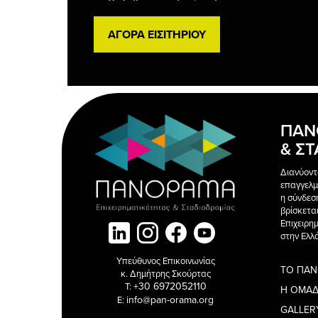
ΑΓΟΡΑ ΕΙΣΙΤΗΡΙΟΥ
ΠΑΝ
& Σ
Διανύοντ
επαγγελμ
η σύνδεσ
βρίσκετα
Επιχειρη
στην Ελλά
Υπεύθυνος Επικοινωνίας
ΤΟ ΠΑ
κ. Δημήτρης Σκούρτας
+30 6972052110
T:
Η ΟΜΑ
info@pan-orama.org
E:
GALLER