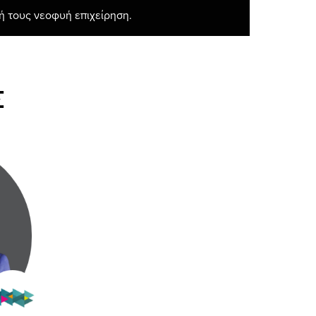
ή τους νεοφυή επιχείρηση.
Σ