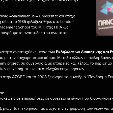
wig –Maximilianus – Universität και έτυχε
ή άδεια το 1985 φιλοξενήθηκε στο London
anagement School του MIT στις ΗΠΑ ως
τα προγράμματα ανάπτυξης του ανώτατου
ηριότητα αναπτύχθηκε μέσω των
Εκδηλώσεων Διοικητικής και Ε
υ με τον επιχειρηματικό κόσμο. Μεταξύ άλλων περιελάμβαναν ε
ny project σε συνεργασία με εταιρείες και, τέλος, το περίφημ
αίων επιχειρηματιών και στελεχών επιχειρήσεων.
α στην ΑΣΟΕΕ και το 2008 ξεκίνησε το συνέδριο “Πανόραμα Επι
αι:
πισκέψεις σε επιχειρήσεις σε συνέχεια εκείνων που διοργάνωνε
, μια virtual εκδήλωση με στόχο την ενημέρωση των νέων για τ