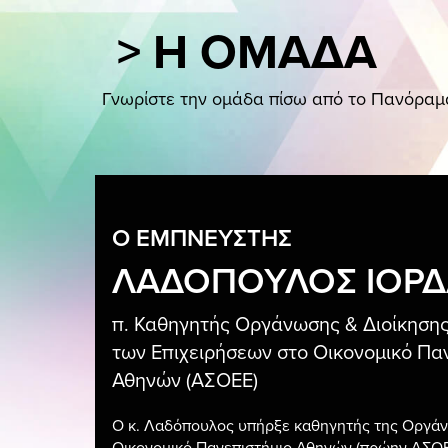
> Η ΟΜΑΔΑ
ΠΑΝΟΡΑΜΑ APP
ΓΙΑ ΕΠΙΧΕΙΡΗΣΕΙΣ
Γνωρίστε την ομάδα πίσω από το Πανόραμα
ΣΥΜΜΕΤΟΧΗ ΕΠΙΧΕΙΡΗΣΗΣ
Η ΟΜΑΔΑ
ΠΑΚΕΤΑ ΣΥΜ
Ο ΕΜΠΝΕΥΣΤΗΣ
ΛΑΔΟΠΟΥΛΟΣ ΙΟΡ
π. Καθηγητής Οργάνωσης & Διοίκηση
των Επιχειρήσεων στο Οικονομικό Πα
Αθηνών (ΑΣΟΕΕ)
Ο κ. Λαδόπουλος υπήρξε καθηγητής της Οργάν
Οικονομικό Πανεπιστήμιο Αθηνών (πρώην ΑΣΟΕΕ