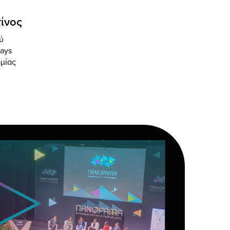
ίνος
ύ
ays
μίας