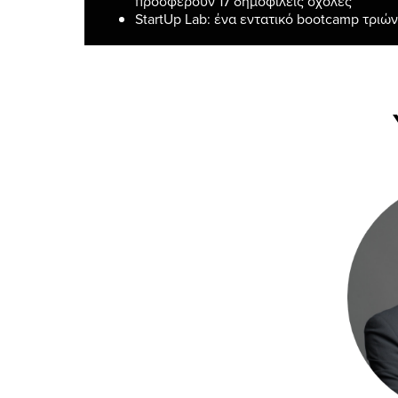
προσφέρουν 17 δημοφιλείς σχολές
StartUp Lab: ένα εντατικό bootcamp τριώ