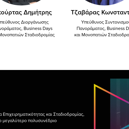
κούρτας Δημήτρης
Τζαβάρας Κωνσταντ
πεύθυνος Διοργάνωσης
Υπεύθυνος Συντονισμο
νοράματος, Business Days
Πανοράματος, Business D
 Μονοπατιών Σταδιοδρομίας
και Μονοπατιών Σταδιοδρο
 Επιχειρηματικότητας και Σταδιοδρομίας,
 το μεγαλύτερο πολυσυνέδριο