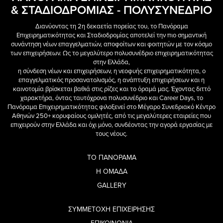
& ΣΤΑΔΙΟΔΡΟΜΙΑΣ - ΠΟΛΥΣΥΝΕΔΡΙΟ
Διανύοντας τη 2η δεκαετία πορείας του, το Πανόραμα
Επιχειρηματικότητας και Σταδιοδρομίας αποτελεί την πιο σημαντική
συνάντηση νέων επαγγελματιών, αποφοίτων και φοιτητών με τον κόσμο
των επιχειρήσεων. Ως το μεγαλύτερο πολυσυνέδριο επιχειρηματικότητας
στην Ελλάδα,
η σύνδεση νέων και επιχειρήσεων, η νεοφυής επιχειρηματικότητα, ο
επαγγελματικός προσανατολισμός, η ανάπτυξη επιχειρήσεων και η
καινοτομία βρίσκεται βαθιά στις ρίζες και το όραμά μας. Έχοντας διττό
χαρακτήρα, όντας ταυτόχρονα πολυσυνέδριο και Career Days, το
Πανόραμα Επιχειρηματικότητας φιλοξενεί στο Μέγαρο Συνεδριακό Κέντρο
Αθηνών 250+ κορυφαίους ομιλητές, από τις μεγαλύτερες εταιρείες που
επιχειρούν στην Ελλάδα και όχι μόνο, συνδέοντας την αγορά εργασίας με
τους νέους.
ΤΟ ΠΑΝΟΡΑΜΑ
Η ΟΜΑΔΑ
GALLERY
ΣΥΜΜΕΤΟΧΗ ΕΠΙΧΕΙΡΗΣΗΣ
ΕΠΙΚΟΙΝΩΝΙΑ