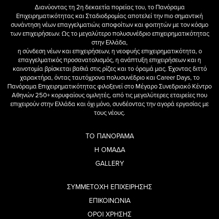
Διανύοντας τη 2η δεκαετία πορείας του, το Πανόραμα
Επιχειρηματικότητας και Σταδιοδρομίας αποτελεί την πιο σημαντική
συνάντηση νέων επαγγελματιών, αποφοίτων και φοιτητών με τον κόσμο
των επιχειρήσεων. Ως το μεγαλύτερο πολυσυνέδριο επιχειρηματικότητας
στην Ελλάδα,
η σύνδεση νέων και επιχειρήσεων, η νεοφυής επιχειρηματικότητα, ο
επαγγελματικός προσανατολισμός, η ανάπτυξη επιχειρήσεων και η
καινοτομία βρίσκεται βαθιά στις ρίζες και το όραμά μας. Έχοντας διττό
χαρακτήρα, όντας ταυτόχρονα πολυσυνέδριο και Career Days, το
Πανόραμα Επιχειρηματικότητας φιλοξενεί στο Μέγαρο Συνεδριακό Κέντρο
Αθηνών 250+ κορυφαίους ομιλητές, από τις μεγαλύτερες εταιρείες που
επιχειρούν στην Ελλάδα και όχι μόνο, συνδέοντας την αγορά εργασίας με
τους νέους.
ΤΟ ΠΑΝΟΡΑΜΑ
Η ΟΜΑΔΑ
GALLERY
ΣΥΜΜΕΤΟΧΗ ΕΠΙΧΕΙΡΗΣΗΣ
ΕΠΙΚΟΙΝΩΝΙΑ
ΟΡΟΙ ΧΡΗΣΗΣ