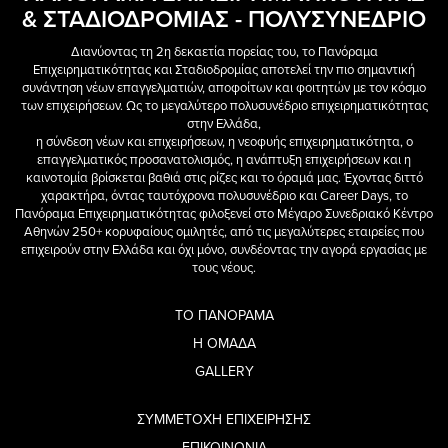
& ΣΤΑΔΙΟΔΡΟΜΙΑΣ - ΠΟΛΥΣΥΝΕΔΡΙΟ
Διανύοντας τη 2η δεκαετία πορείας του, το Πανόραμα
Επιχειρηματικότητας και Σταδιοδρομίας αποτελεί την πιο σημαντική
συνάντηση νέων επαγγελματιών, αποφοίτων και φοιτητών με τον κόσμο
των επιχειρήσεων. Ως το μεγαλύτερο πολυσυνέδριο επιχειρηματικότητας
στην Ελλάδα,
η σύνδεση νέων και επιχειρήσεων, η νεοφυής επιχειρηματικότητα, ο
επαγγελματικός προσανατολισμός, η ανάπτυξη επιχειρήσεων και η
καινοτομία βρίσκεται βαθιά στις ρίζες και το όραμά μας. Έχοντας διττό
χαρακτήρα, όντας ταυτόχρονα πολυσυνέδριο και Career Days, το
Πανόραμα Επιχειρηματικότητας φιλοξενεί στο Μέγαρο Συνεδριακό Κέντρο
Αθηνών 250+ κορυφαίους ομιλητές, από τις μεγαλύτερες εταιρείες που
επιχειρούν στην Ελλάδα και όχι μόνο, συνδέοντας την αγορά εργασίας με
τους νέους.
ΤΟ ΠΑΝΟΡΑΜΑ
Η ΟΜΑΔΑ
GALLERY
ΣΥΜΜΕΤΟΧΗ ΕΠΙΧΕΙΡΗΣΗΣ
ΕΠΙΚΟΙΝΩΝΙΑ