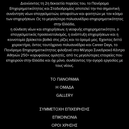
Διανύοντας τη 2η δεκαετία πορείας του, το Πανόραμα
Επιχειρηματικότητας και Σταδιοδρομίας αποτελεί την πιο σημαντική
συνάντηση νέων επαγγελματιών, αποφοίτων και φοιτητών με τον κόσμο
των επιχειρήσεων. Ως το μεγαλύτερο πολυσυνέδριο επιχειρηματικότητας
στην Ελλάδα,
η σύνδεση νέων και επιχειρήσεων, η νεοφυής επιχειρηματικότητα, ο
επαγγελματικός προσανατολισμός, η ανάπτυξη επιχειρήσεων και η
καινοτομία βρίσκεται βαθιά στις ρίζες και το όραμά μας. Έχοντας διττό
χαρακτήρα, όντας ταυτόχρονα πολυσυνέδριο και Career Days, το
Πανόραμα Επιχειρηματικότητας φιλοξενεί στο Μέγαρο Συνεδριακό Κέντρο
Αθηνών 250+ κορυφαίους ομιλητές, από τις μεγαλύτερες εταιρείες που
επιχειρούν στην Ελλάδα και όχι μόνο, συνδέοντας την αγορά εργασίας με
τους νέους.
ΤΟ ΠΑΝΟΡΑΜΑ
Η ΟΜΑΔΑ
GALLERY
ΣΥΜΜΕΤΟΧΗ ΕΠΙΧΕΙΡΗΣΗΣ
ΕΠΙΚΟΙΝΩΝΙΑ
ΟΡΟΙ ΧΡΗΣΗΣ