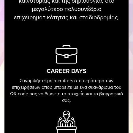
καινοτομίας και της δημιουργίας στο
GALLERY
μεγαλύτερο πολυσυνέδριο
επιχειρηματικότητας και σταδιοδρομίας.
ΠΑΝΟΡΑΜΑ APP
ΓΙΑ ΕΠΙΧΕΙΡΗΣΕΙΣ
ΣΥΜΜΕΤΟΧΗ ΕΠΙΧΕΙΡΗΣΗΣ
Η ΟΜΑΔΑ
ΠΑΚΕΤΑ ΣΥΜΜΕΤΟΧΗΣ
27 – 29 ΜΑΡΤΙΟΥ 2026
16ο ΠΑΝΟΡΑΜΑ
CAREER DAYS
ΕΠΙΧΕΙΡΗΜΑΤΙΚΟΤΗΤΑΣ & ΣΤΑΔΙ
Συνομιλήστε με recruiters στα περίπτερα των
επιχειρήσεων όπου μπορείτε με ένα σκανάρισμα του
ΜΕΓΑΡΟ ΜΟΥΣΙΚΗΣ ΑΘΗΝΩΝ
QR code σας να δώσετε τα στοιχεία και το βιογραφικό
ΠΑΡ 13:00 – 20:15 / ΣΑΒ 11:30 – 19:00 / ΚΥΡ 11:30 – 20:00
σας.
OΜΙΛΗΤΕΣ
ΠΡΟΓΡΑΜΜΑ
ΕΙΣΙΤΗΡΙΑ