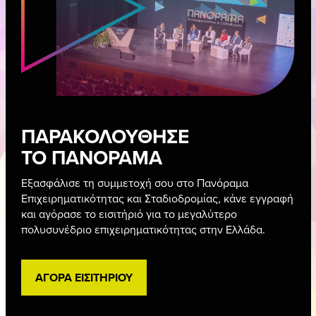
GALLERY
ΠΑΝΟΡΑΜΑ APP
ΓΙΑ ΕΠΙΧΕΙΡΗΣΕΙΣ
ΣΥΜΜΕΤΟΧΗ ΕΠΙΧΕΙΡΗΣΗΣ
Η ΟΜΑΔΑ
ΠΑΚΕΤΑ ΣΥΜΜΕΤΟΧΗΣ
ΠΑΡΑΚΟΛΟΥΘΗΣΕ
27 – 29 ΜΑΡΤΙΟΥ 2026
16ο ΠΑΝΟΡΑΜΑ
ΤΟ ΠΑΝΟΡΑΜΑ
Εξασφάλισε τη συμμετοχή σου στο Πανόραμα
ΕΠΙΧΕΙΡΗΜΑΤΙΚΟΤΗΤΑΣ & ΣΤΑΔΙ
Επιχειρηματικότητας και Σταδιοδρομίας, κάνε εγγραφή
ΜΕΓΑΡΟ ΜΟΥΣΙΚΗΣ ΑΘΗΝΩΝ
και αγόρασε το εισιτήριό για το μεγαλύτερο
πολυσυνέδριο επιχειρηματικότητας στην Ελλάδα.
ΠΑΡ 13:00 – 20:15 / ΣΑΒ 11:30 – 19:00 / ΚΥΡ 11:30 – 20:00
OΜΙΛΗΤΕΣ
ΠΡΟΓΡΑΜΜΑ
ΕΙΣΙΤΗΡΙΑ
ΑΓΟΡΑ ΕΙΣΙΤΗΡΙΟΥ